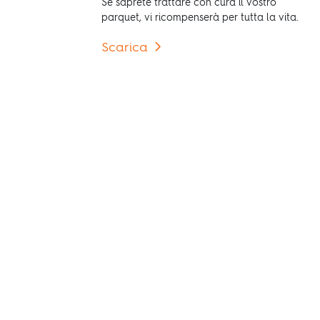
Se saprete trattare con cura il vostro
parquet, vi ricompenserà per tutta la vita.
Scarica
Vai a prodotti
Trovare il parquet giusto per
te non è mai stato così
sempice.
Trova il tuo pavimento