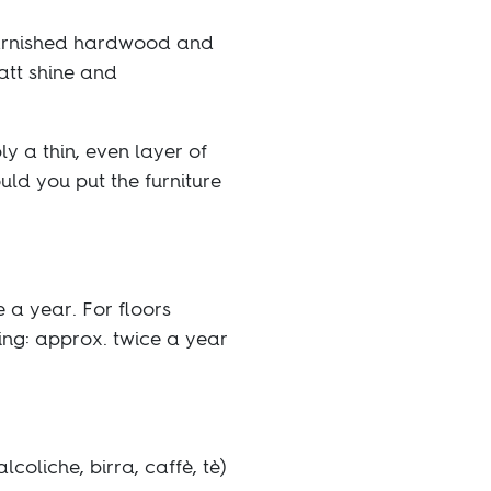
 varnished hardwood and
matt shine and
ly a thin, even layer of
uld you put the furniture
e a year. For ﬂoors
oing: approx. twice a year
lcoliche, birra, caffè, tè)