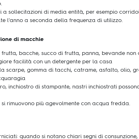
.
 a sollecitazioni di media entità, per esempio corridoi
lte l'anno a seconda della frequenza di utilizzo.
zione di macchie
o, frutta, bacche, succo di frutta, panna, bevande non a
iore facilità con un detergente per la casa
a scarpe, gomma di tacchi, catrame, asfalto, olio, g
acquaragia
biro, inchiostro di stampante, nastri inchiostrati posso
 si rimuovono più agevolmente con acqua fredda.
niciati: quando si notano chiari segni di consunzione, 