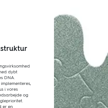
struktur
ingsvirksomhed
hed dybt
res DNA.
 implementeres,
s i vores
edsarbejde og
gleprioritet.
 er en