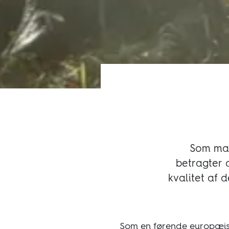
Som mate
betragter 
kvalitet af d
Som en førende europæisk 