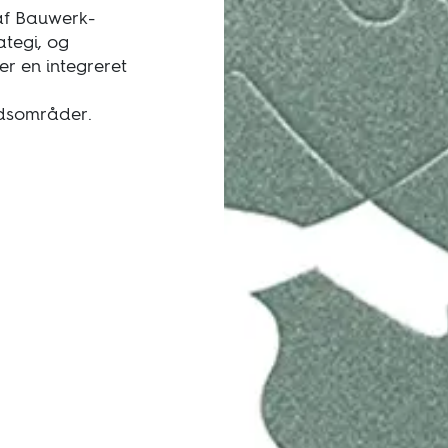
 af Bauwerk-
ategi, og
er en integreret
dsområder.