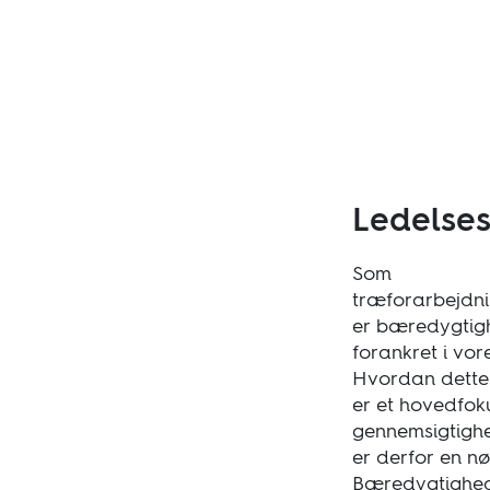
Ledelses
Som
træforarbejdn
er bæredygtig
forankret i vo
Hvordan dette
er et hovedfoku
gennemsigtigh
er derfor en nø
Bæredygtighed