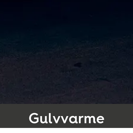
Følg os:
Facebook
Instagram
Pinterest
Linkedin
Youtube
Gulvvarme