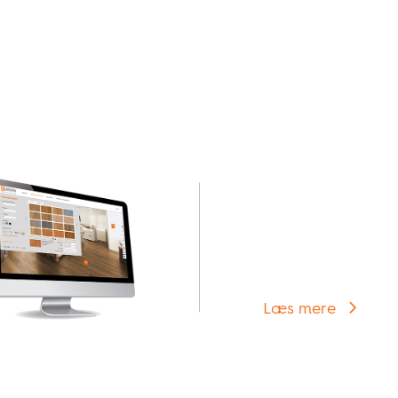
an føre til krympning og sprækdannelse i parketgulv
eks. med en vandforstøver.
Gå til Tips og Rå
Her kan du få tip
alt der har med t
gøre.
Læs mere