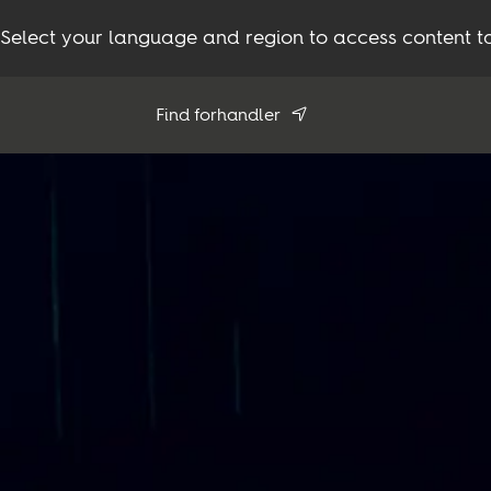
Select your language and region to access content ta
Find forhandler
Brug min position
Se alle forhandlere
Produkter
Inspiration