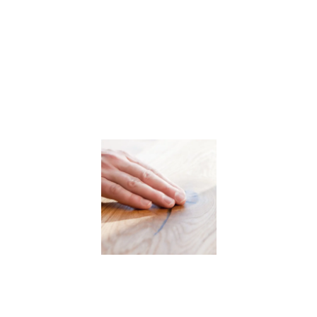
et. Dette kan undgås ved
d
s og råd om
rægulve at