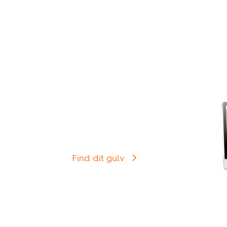
fugtighed på under 20% k
at tilføre luften fugt – f.
Gå til Produkter
At finde det rigtige trægulv
har aldrig været lettere.
Find dit gulv