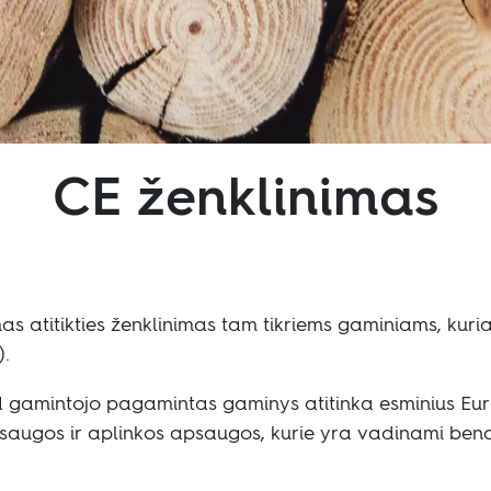
CE ženklinimas
Sekite mus:
Facebook
Instagram
Pinterest
Linkedin
Youtube
as atitikties ženklinimas tam tikriems gaminiams, kur
).
kad gamintojo pagamintas gaminys atitinka esminius E
 saugos ir aplinkos apsaugos, kurie yra vadinami ben