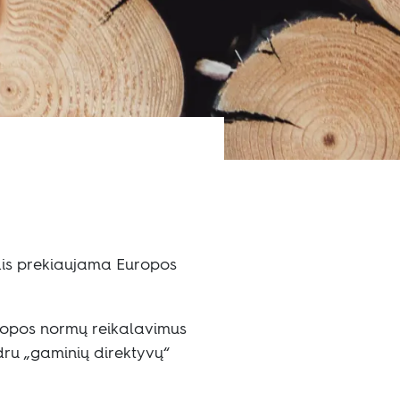
iais prekiaujama Europos
uropos normų reikalavimus
dru „gaminių direktyvų“