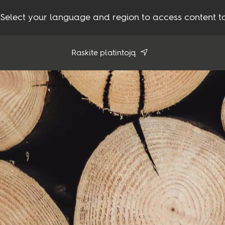
Select your language and region to access content ta
Raskite platintoją
Naudoti lokaciją
Peržiūrėkite visus platintojus
Gaminiai
Įkvėpimui