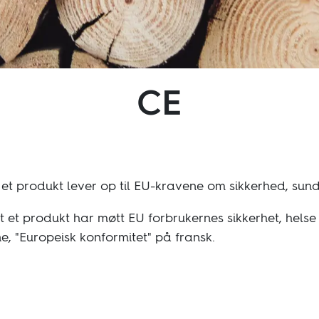
CE
Følg os:
Facebook
Instagram
Pinterest
Linkedin
Youtube
et produkt lever op til EU-kravene om sikkerhed, sund
 et produkt har møtt EU forbrukernes sikkerhet, helse 
, "Europeisk konformitet" på fransk.