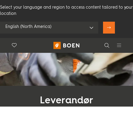
Select your language and region to access content tailored to your
location
English (North America)
Floor.Wishlist
Search
Bruk min posisjon
Forbruker
Profesjonelle
Search
Se alle forhandlere
Leverandør
Produkter
Vil du bli leverandør for Bauwerk Group?