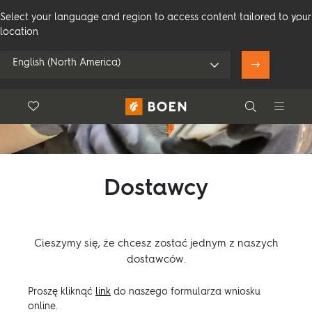
Select your language and region to access content tailored to your
location
English (North America)
Floor.Wishlist
Search
Użyj mojej pozycji
Consumer
Professional
Search
Dostawcy
Zobacz wszystkich sprzedawców
Cieszymy się, że chcesz zostać jednym z naszych
dostawców.
Produkty
Proszę kliknąć
link
do naszego formularza wniosku
online.