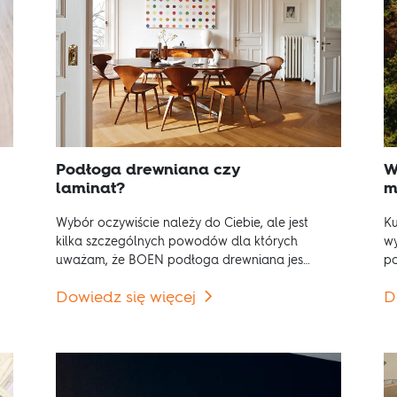
Podłoga drewniana czy
W
laminat?
m
Wybór oczywiście należy do Ciebie, ale jest
Ku
kilka szczególnych powodów dla których
wy
uważam, że BOEN podłoga drewniana jest
po
najlepszym wyborem
Dowiedz się więcej
D