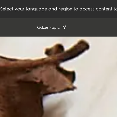
Select your language and region to access content ta
Gdzie kupic
Użyj mojej pozycji
Zobacz wszystkich sprzedawców
Produkty
Inspiracje