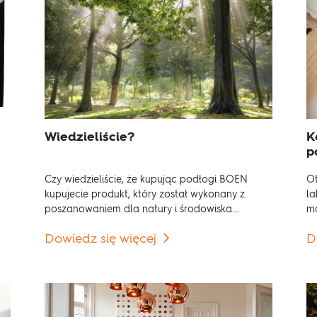
K
Wiedzieliście?
p
Czy wiedzieliście, że kupując podłogi BOEN
Ot
kupujecie produkt, który został wykonany z
la
poszanowaniem dla natury i środowiska.
ma
Jest to produkt wykonany z prawdziwego
Dowiedz się więcej
D
drewna, w którym każda deska jest
wyjątkowa.