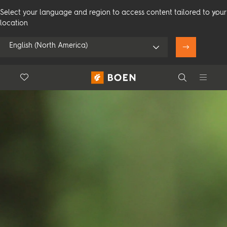
Select your language and region to access content tailored to your
location
English (North America)
Floor.Wishlist
Search
Użyj mojej pozycji
Consumer
Professional
Search
Zobacz wszystkich sprzedawców
Produkty