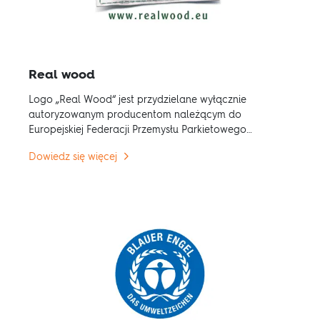
Real wood
Logo „Real Wood“ jest przydzielane wyłącznie
autoryzowanym producentom należącym do
Europejskiej Federacji Przemysłu Parkietowego
(FEP). Decyzje na rzecz prawdziwego drewna
Dowiedz się więcej
przynoszą korzyści ekologiczne. Produkcja,
obróbka i składowanie drewna wymagają
znacznie mniejszego zużycia energii niż w
przypadku innych materiałów.