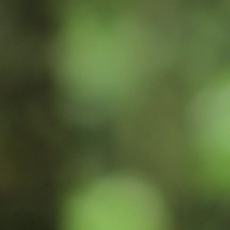
Inspiracje
Zrównoważony rozwój
Technical
Dołącz do nas:
Facebook
Instagram
Pinterest
Linkedin
Youtube