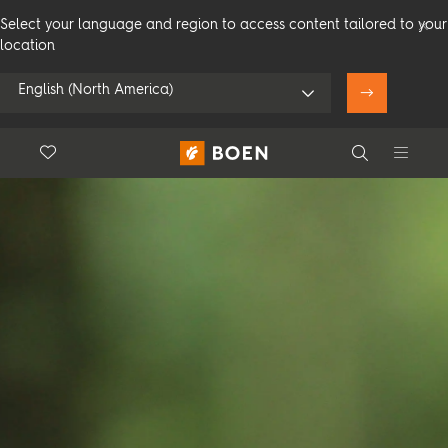
Select your language and region to access content tailored to your
location
English (North America)
Floor.Wishlist
Search
Använd min position
Konsumenter
Proffs
Search
Se alla återförsäljare
Produkter