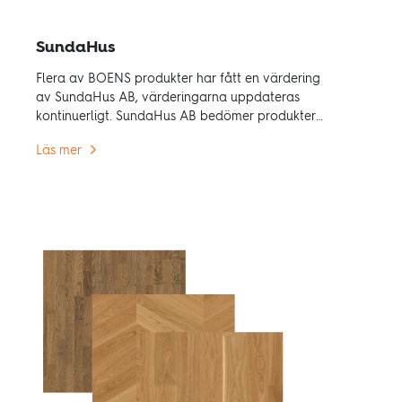
SundaHus
Flera av BOENS produkter har fått en värdering
av SundaHus AB, värderingarna uppdateras
kontinuerligt. SundaHus AB bedömer produkter
utifrån sina egna kriterier och tilldelar betyg
Läs mer
A/B/C/D.