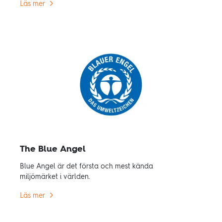
Läs mer
Råvaruförädling, bearbetning och lagring av trä
kräver betydligt mindre energi än andra material.
The Blue Angel
Blue Angel är det första och mest kända
miljömärket i världen.
Läs mer