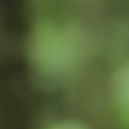
Inspiration
Hållbarhet
Tekniskt
Följ oss:
Facebook
Instagram
Pinterest
Linkedin
Youtube