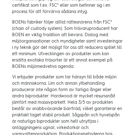
certifikat som t.ex. FSC® eller som befinner sig i en
process för att förvärva sådana intyg.
BOENs fabriker följer alltid rättesnörena från FSC®
(chain of custody system). Som trävaruproducent har
BOEN en viktig tradition att bevara. Dialog med
miljöorganisationer och myndigheter samt investeringar
i ny teknik gör det möjligt för oss att reducera spillet till
ett minimum. Utvecklingen av produkter som kan
ersätta exotiska träsorter är ett annat exempel på
BOENs miljömedvetna agenda.
Vi erbjuder produkter som tar hänsyn till både miljön
och människorna. Lim och annan ytbehandling
producerar inte någon form av farliga ånger eller
andra biprodukter. Hardwood är mycket resurssnålt
jämfört med massivparkett. Hela 3/5 av produkten
består av snabbväxande barrträd, vilket garanterar en
praktiskt taget stabil produkt. Sågspån och hyvelspån
är naturliga biprodukter som helt utnyttjas i
anläggningens ugnar, virkestorkar och
varmvattenproduktion. Produktionsmetoderna hos