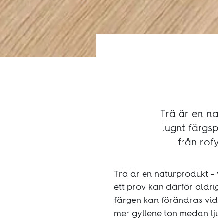
Trä är en nat
lugnt färgsp
från rofy
Trä är en naturprodukt - v
ett prov kan därför aldri
färgen kan förändras vid
mer gyllene ton medan lju