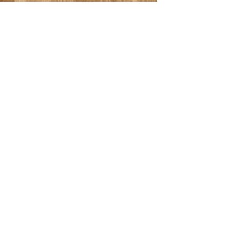
USTIKT
t grövre färgspel med inslag av större
ist och kärnved.