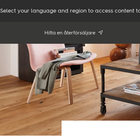
Select your language and region to access content ta
Hitta en återförsäljare
Använd min position
Se alla återförsäljare
Produkter
Inspiration