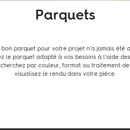
Parquets
 bon parquet pour votre projet n'a jamais été au
z le parquet adapté à vos besoins à l'aide de
Nous suivre:
Recherchez par couleur, format ou traitement de 
Facebook
Instagram
Pinterest
Linkedin
Youtube
visualisez le rendu dans votre pièce.