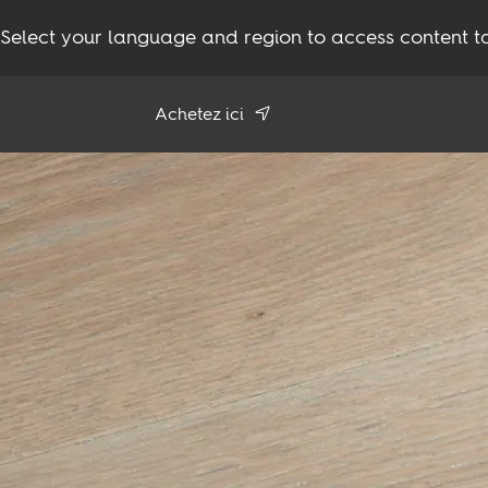
Select your language and region to access content ta
Achetez ici
Utiliser ma
position
Compare products (
0
)
Voir tous les revendeurs
Produits
Inspiration