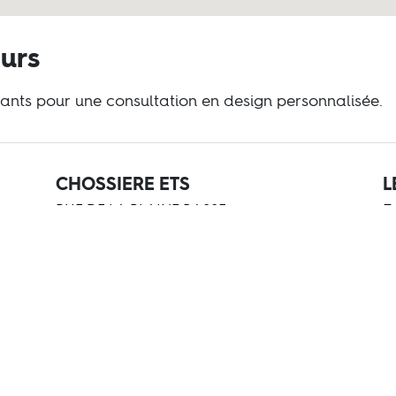
eurs
ants pour une consultation en design personnalisée.
CHOSSIERE ETS
L
RUE DE LA PLAINE BASSE
Z
94290 VILLENEUVE LE ROI
7
+33145974144
+
Visiter le site Web
Vi
SB PARQUET
A
15 RUE ROGER SALENGRO
D