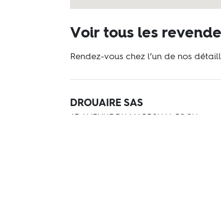
Voir tous les revend
Rendez-vous chez l’un de nos détaill
DROUAIRE SAS
63 AVENUE DU MARECHAL FOCH
77500 CHELLES
+33983755605
Visiter le site Web
LA GALERIE DU PARQUET
29 ROUTE D´AX