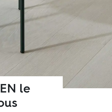
OEN le
ous