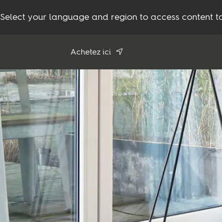
Select your language and region to access content ta
Achetez ici
Utiliser ma
position
Voir tous les revendeurs
Produits
Inspiration