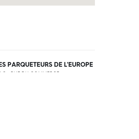
ES PARQUETEURS DE L'EUROPE
AC - RUE DU COMMERCE
6190 SAINTE-MARIE-DES-CHA
33235961693
siter le site Web
TELIER B LA ROCHELLE ? SARL
U LIZA